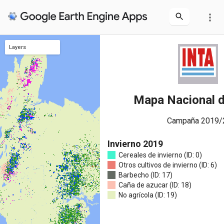
more_vert
Layers
Invierno 2019
Verano 2020
Mapa Nacional d
Campaña 2019/
Invierno 2019
Cereales de invierno (ID: 0)
Otros cultivos de invierno (ID: 6)
Barbecho (ID: 17)
Caña de azucar (ID: 18)
No agrícola (ID: 19)